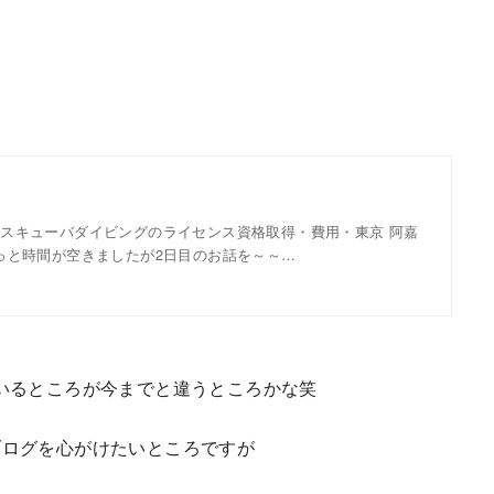
ホーム
ライセンス取得
プラン・費用
ショ
O | スキューバダイビングのライセンス資格取得・費用・東京 阿嘉
っと時間が空きましたが2日目のお話を～～…
いるところが今までと違うところかな笑
ブログを心がけたいところですが