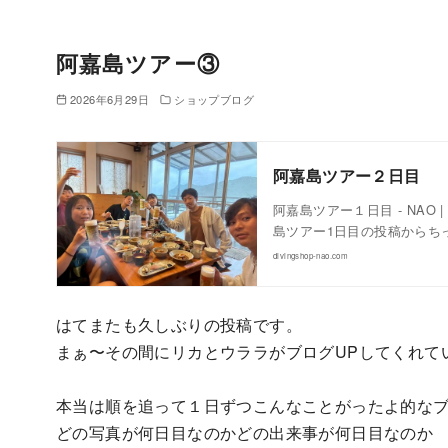
阿嘉島ツアー③
2026年6月29日
ショップブログ
阿嘉島ツアー２日目
阿嘉島ツアー１日目 - NA
島ツアー1日目の投稿からち
divingshop-nao.com
はてまたも久しぶりの投稿です。
まぁ〜その間にリカとウララがブログUPしてくれて
本当は順を追って１日ずつこんなことがったよ的な
どの写真が何日目なのかどの出来事が何日目なのか