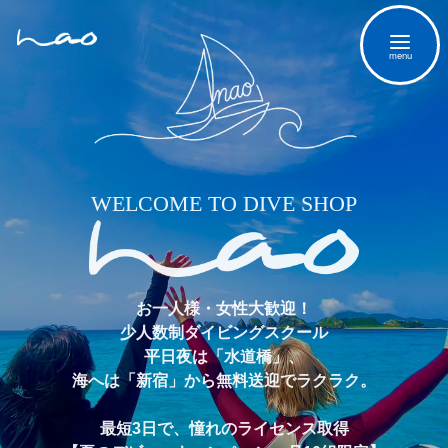
WELCOME TO DIVE SHOP
お一人様・女性大歓迎！
少人数制ダイビングスクール
平日夜は「水道橋」、
海へは「新宿」から無料送迎でラクラク。
最短3日で、憧れのライセンス取得