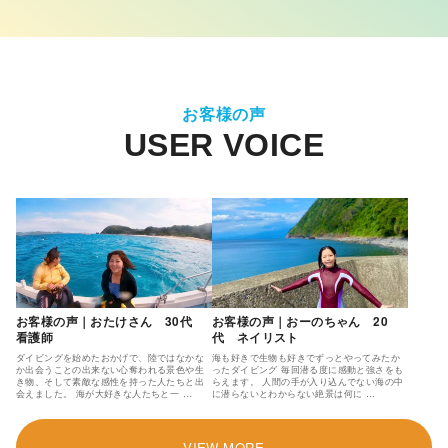
お客様の声
お客様の声｜おたけさん 30代
お客様の声｜おーのちゃん 20
看護師
代 ネイリスト
ダイビングを始めたおかげで、陸ではなかな
海も好きで生物も好きでずっとやってみたか
か出会うことの出来ない心奪われる景色や生
ったダイビング 毎回潜る度に感動と強さをも
き物、そして素敵な感性を持った人たちと出
らえます。 人間の手が入り込んでない海の中
会えました。 海が大好きな人たちと一 …
に潜らないとわからない絶景は何に …
VIEW MORE