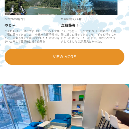
2026年8月7日
2026年7月24日
やま～
念願熱海！
こんにちは～、りかです 先日、イベントで棒
こんにちは～、りかです 先日、念願だった熱
ノ嶺に登ってきました！ 午後から雨予報でし
海に潜りに行ってきました！ ずっと行ってみ
たが、天気も良く登山日和でした！ 沢沿いを
たかったポイントだったので、朝からワクワ
歩いたりして普段値は違う自然を …
クしてました 沈没船見たかったん …
VIEW MORE