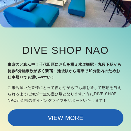
DIVE SHOP NAO
東京のど真ん中！千代田区にお店を構え
水道橋駅・九段下駅から
徒歩5分
路線数が多く新宿・池袋駅から電車で
10分圏内のためお
仕事帰りでも通いやすい！
ご来店頂いた皆様にとって僅かながらでも
海を通して感動を与え
られるように
海が一生の遊び場となりますように
DIVE SHOP
NAOが皆様のダイビングライフをサポートいたします！
VIEW MORE