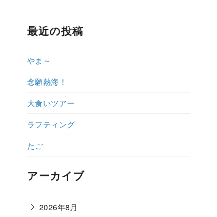
ップ紹介
ダイビング体験ブログ
よくある質問
説明会予約・お
最近の投稿
やま～
念願熱海！
大食いツアー
ラフティング
たご
アーカイブ
2026年8月