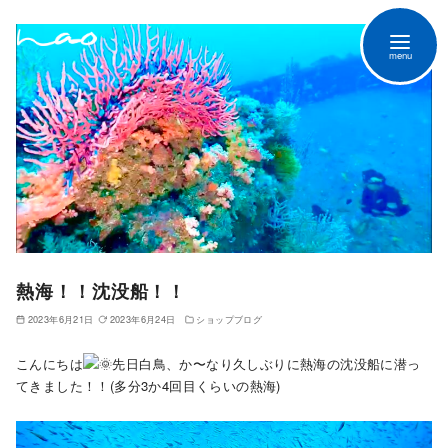
熱海！！沈没船！！
2023年6月21日
2023年6月24日
ショップブログ
こんにちは
先日白鳥、か〜なり久しぶりに熱海の沈没船に潜っ
てきました！！(多分3か4回目くらいの熱海)