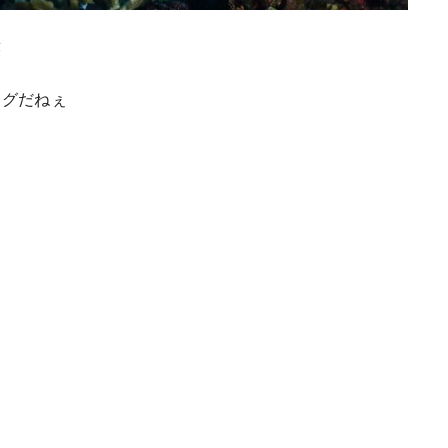
笑
ラグだねぇ