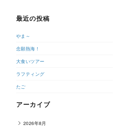
ップ紹介
ダイビング体験ブログ
よくある質問
説明会予約・お
最近の投稿
やま～
念願熱海！
大食いツアー
ラフティング
たご
アーカイブ
2026年8月