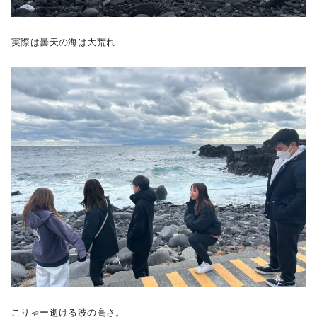
実際は曇天の海は大荒れ
こりゃー逝ける波の高さ。