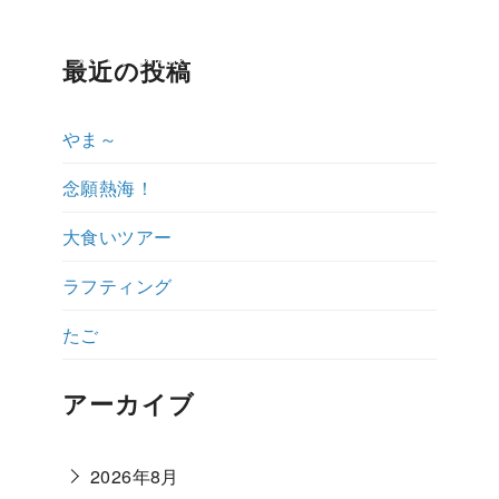
ップ紹介
ダイビング体験ブログ
よくある質問
説明会予約・お
最近の投稿
やま～
念願熱海！
大食いツアー
ラフティング
たご
アーカイブ
2026年8月