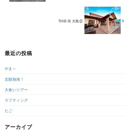
THIS IS 大島②
最近の投稿
やま～
念願熱海！
大食いツアー
ラフティング
たご
アーカイブ