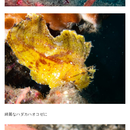
綺麗なハダカハオコゼに