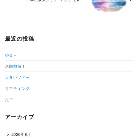
最近の投稿
やま～
念願熱海！
大食いツアー
ラフティング
たご
アーカイブ
2026年8月