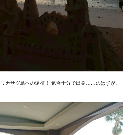
リカサグ島への遠征！ 気合十分で出発……のはずが、