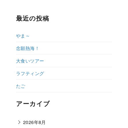
ップ紹介
ダイビング体験ブログ
よくある質問
説明会予約・お
最近の投稿
やま～
念願熱海！
大食いツアー
ラフティング
たご
アーカイブ
2026年8月