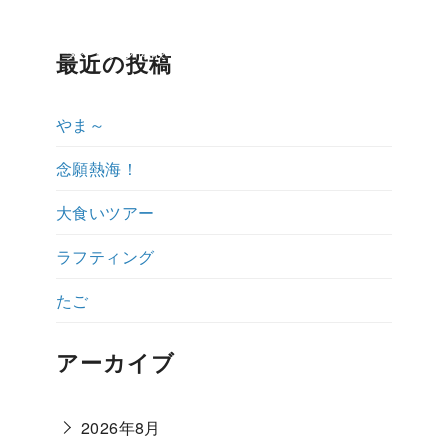
ップ紹介
ダイビング体験ブログ
よくある質問
説明会予約・お
最近の投稿
やま～
念願熱海！
大食いツアー
ラフティング
たご
アーカイブ
2026年8月