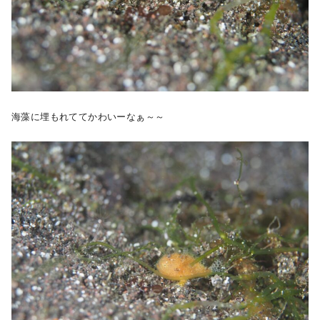
海藻に埋もれててかわいーなぁ～～